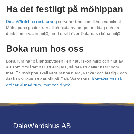
Ha det festligt på möhippan
Dala Wärdshus restaurang
serverar traditionell husmanskost.
Möhippans gäster kan alltså njuta av en god middag och en
drink i en trivsam miljö, med utsikt över Dalarnas sköna miljö.
Boka rum hos oss
Boka rum här på landsbygden i en naturskön miljö och njut av
allt som området har att erbjuda, såväl vad gäller natur som
mat. En möhippa skall vara minnesvärd, vacker och festlig - och
det kan vi lova att det blir på Dala Wärdshus.
Kontakta oss så
ordnar vi med rum, mat och dryck
.
DalaWärdshus AB