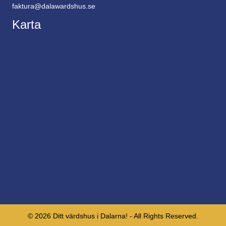
faktura@dalawardshus.se
Karta
© 2026 Ditt värdshus i Dalarna! - All Rights Reserved.