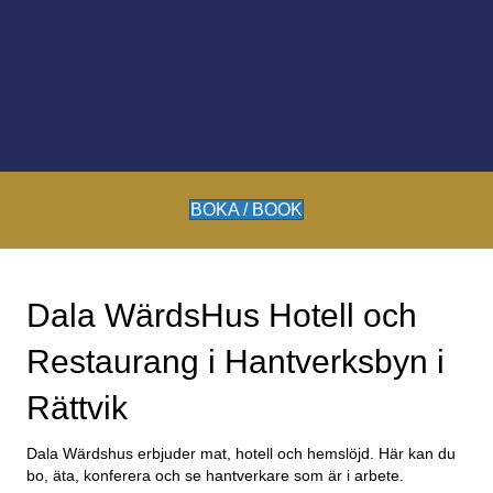
“Wärdshus – ett enklare näringsställe med
utskänkning av öl och brännvin jämte
servering av husmanskost.”
BOKA / BOOK
Dala WärdsHus Hotell och
Restaurang i Hantverksbyn i
Rättvik
Dala Wärdshus erbjuder mat, hotell och hemslöjd. Här kan du
bo, äta, konferera och se hantverkare som är i arbete.