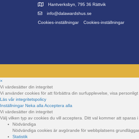
Hantverksbyn, 795 36 Rättvik
info@dalawardshus.se
Cookies-inställningar
Cookies-inställningar
×
Vi värdesätter din integritet
Vi använder cookies för att förbättra din surfupplevelse, visa personli
Läs vår integritetspolicy
Inställningar
Neka alla
Acceptera alla
Vi värdesätter din integritet
Välj vilken typ av cookies du vill acceptera. Ditt val kommer att sparas i 
Nödvändiga
Nödvändiga cookies är avgörande för webbplatsens grundläggande
Statistik