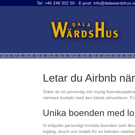
Tel:
+46 248 302 50
- E-post:
info@dalawardshus.s
Letar du Airbnb när
Söker du en personlig och mysig boendeupplevelse
närmare kontakt med den lokala atmosfären. Från
Unika boenden med lo
Vi erbjuder personligt inredda boenden som likn
ingång, dusch och toalett för en bekväm vistelse