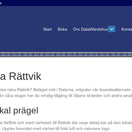
e
Start
Boka
Om DalaWärdshus
Konta
a Rättvik
 nära Rättvik? Beläget mitt i Dalarna, erbjuder vår boendealternativ in
 våra stugor har du smidig tillgång till Siljans stränder och andra se
kal prägel
ar AirBnb och med närheten till Rättvik där varje detalj bär på den lo
. Upplev boendet med närhet till frisk luft och naturens lugn.