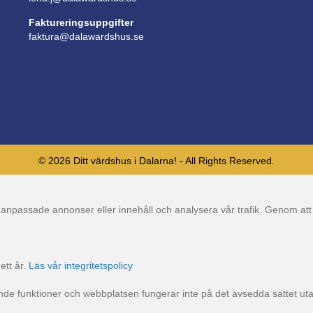
Faktureringsuppgifter
faktura@dalawardshus.se
© 2026 Ditt värdshus i Dalarna! - All Rights Reserved.
gt anpassade annonser eller innehåll och analysera vår trafik. Genom att
ett år.
Läs vår integritetspolicy
 funktioner och webbplatsen fungerar inte på det avsedda sättet utan 