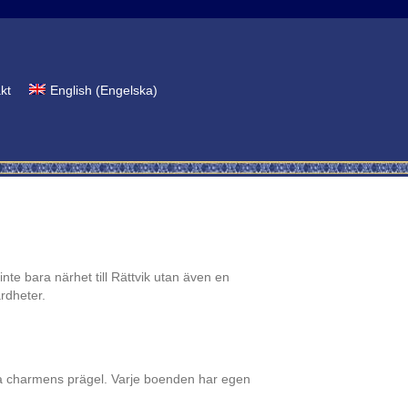
kt
English
(
Engelska
)
te bara närhet till Rättvik utan även en
värdheter.
kala charmens prägel. Varje boenden har egen