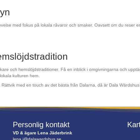
nyn
levelse med fokus på lokala råvaror och smaker. Oavsett om du reser ens
hemslöjdstradition
are och hemslöjdstraditioner. Få en inblick i omgivningarna och upptä
n lokala kulturen hem.
a Rättvik med en touch av det bästa från Dalarna, då är Dala Wärdshus 
Personlig kontakt
Kar
VD & ägare Lena Jäderbrink
lena.j@dalawardshus.se