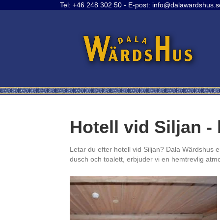
Tel:
+46 248 302 50
- E-post:
info@dalawardshus.s
×
Hotell vid Siljan 
Letar du efter hotell vid Siljan? Dala Wärdshus 
dusch och toalett, erbjuder vi en hemtrevlig a