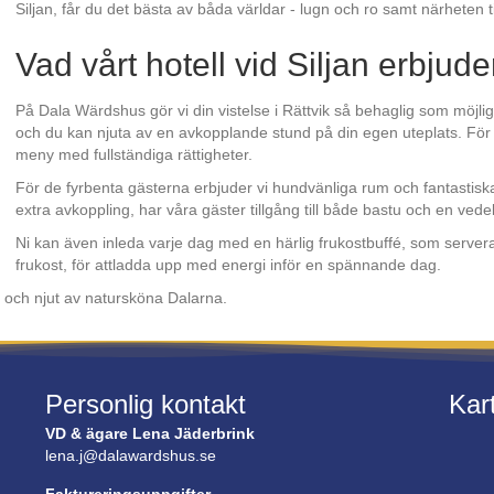
Siljan, får du det bästa av båda världar - lugn och ro samt närheten 
Vad vårt hotell vid Siljan erbjude
På Dala Wärdshus gör vi din vistelse i Rättvik så behaglig som möjl
och du kan njuta av en avkopplande stund på din egen uteplats. För
meny med fullständiga rättigheter.
För de fyrbenta gästerna erbjuder vi hundvänliga rum och fantastiska
extra avkoppling, har våra gäster tillgång till både bastu och en ved
Ni kan även inleda varje dag med en härlig frukostbuffé, som servera
frukost, för attladda upp med energi inför en spännande dag.
n och njut av natursköna Dalarna.
Personlig kontakt
Kar
VD & ägare Lena Jäderbrink
lena.j@dalawardshus.se