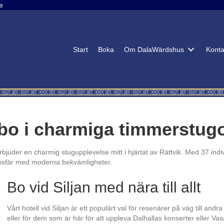
e
Start
Boka
Om DalaWärdshus
Konta
- bo i charmiga timmerstug
erbjuder en charmig stugupplevelse mitt i hjärtat av Rättvik. Med 37 ind
tmosfär med moderna bekvämligheter.
Bo vid Siljan med nära till allt
Vårt hotell vid Siljan är ett populärt val för resenärer på väg till and
eller för dem som är här för att uppleva Dalhallas konserter eller Va