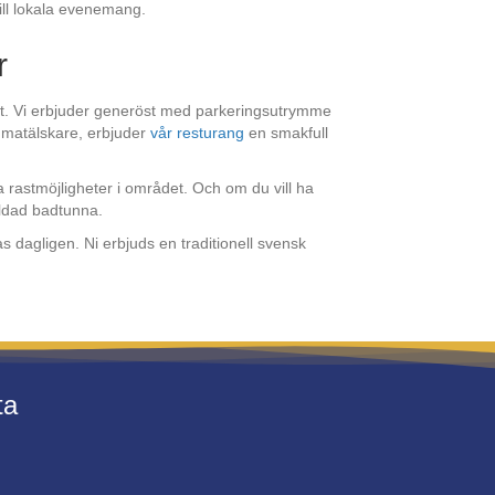
till lokala evenemang.
r
igt. Vi erbjuder generöst med parkeringsutrymme
 matälskare, erbjuder
vår resturang
en smakfull
 rastmöjligheter i området. Och om du vill ha
eldad badtunna.
s dagligen. Ni erbjuds en traditionell svensk
ta