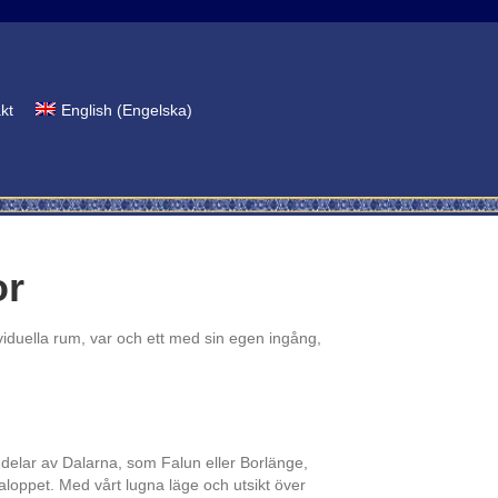
kt
English
(
Engelska
)
or
ividuella rum, var och ett med sin egen ingång,
ra delar av Dalarna, som Falun eller Borlänge,
saloppet. Med vårt lugna läge och utsikt över