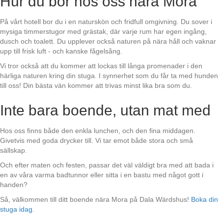
Hur du bor hos oss nära Mora
På vårt hotell bor du i en naturskön och fridfull omgivning. Du sover i
mysiga timmerstugor med grästak, där varje rum har egen ingång,
dusch och toalett. Du upplever också naturen på nära håll och vaknar
upp till frisk luft - och kanske fågelsång.
Vi tror också att du kommer att lockas till långa promenader i den
härliga naturen kring din stuga. I synnerhet som du får ta med hunden
till oss! Din bästa vän kommer att trivas minst lika bra som du.
Inte bara boende, utan mat med
Hos oss finns både den enkla lunchen, och den fina middagen.
Givetvis med goda drycker till. Vi tar emot både stora och små
sällskap.
Och efter maten och festen, passar det väl väldigt bra med att bada i
en av våra varma badtunnor eller sitta i en bastu med något gott i
handen?
Så, välkommen till ditt boende nära Mora på Dala Wärdshus!
Boka din
stuga idag
.